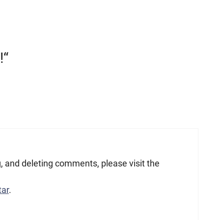
!“
g, and deleting comments, please visit the
tar
.