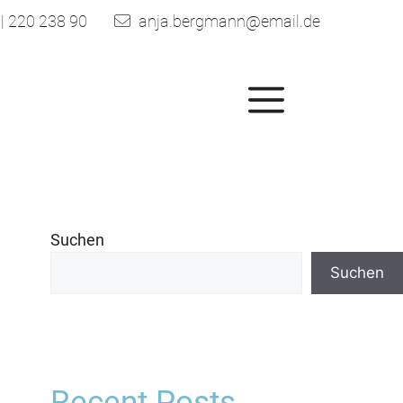
| 220 238 90
anja.bergmann@email.de
Menü
Suchen
Suchen
Recent Posts